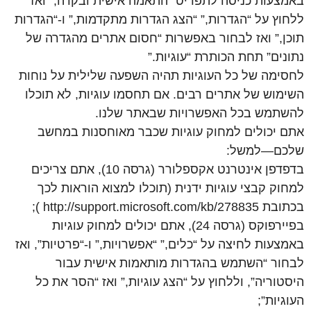
באמצעות כניסה לתפריט “התאמה אישית ובקרה,” ואז
ללחוץ על “הגדרות,” “הצג הגדרות מתקדמות,” ו-“הגדרות
תוכן,” ואז לבחור באפשרות “חסום אתרים מהגדרה של
נתונים” תחת הכותרת “עוגיות.”
לחסימה של כל העוגיות תהיה השפעה שלילית על נוחות
השימוש של אתרים רבים. אם תחסמו עוגיות, לא תוכלו
להשתמש בכל האפשרויות שבאתר שלנו.
אתם יכולים למחוק עוגיות שכבר מאוחסנות במחשב
שלכם—למשל:
בדפדפן אינטרנט אקספלורר (גרסה 10), אתם צריכים
למחוק קבצי עוגיות ידנית (תוכלו למצוא הוראות לכך
בכתובת http://support.microsoft.com/kb/278835 );
בפיירפוקס (גרסה 24), אתם יכולים למחוק עוגיות
באמצעות לחיצה על “כלים,” “אפשרויות,” ו-“פרטיות”, ואז
לבחור “השתמש בהגדרות מותאמות אישית עבור
היסטוריה”, וללחוץ על “הצג עוגיות,” ואז “הסר את כל
העוגיות”;